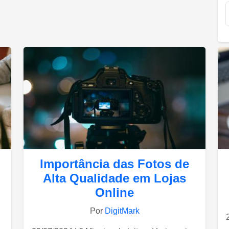
Importância das Fotos de
Alta Qualidade em Lojas
Online
Por
DigitMark