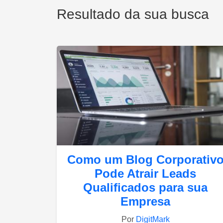
Resultado da sua busca
Como um Blog Corporativ
Pode Atrair Leads
Qualificados para sua
Empresa
Por
DigitMark